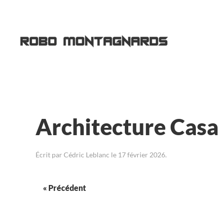
Passer au contenu principal
Architecture Casa
Écrit par
Cédric Leblanc
le
17 février 2026
.
« Précédent