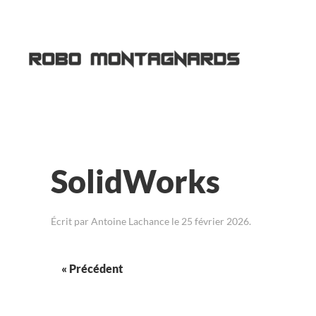
Passer au contenu principal
SolidWorks
Écrit par
Antoine Lachance
le
25 février 2026
.
« Précédent