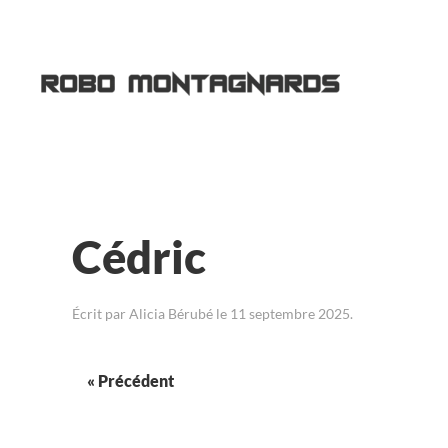
Passer au contenu principal
Cédric
Écrit par
Alicia Bérubé
le
11 septembre 2025
.
« Précédent