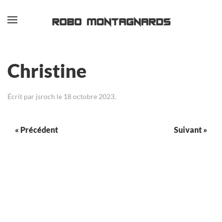
Passer au contenu principal
Christine
Écrit par
jsroch
le
18 octobre 2023
.
« Précédent
Suivant »