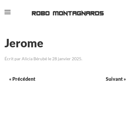
Passer au contenu principal
Jerome
Écrit par
Alicia Bérubé
le
28 janvier 2025
.
« Précédent
Suivant »