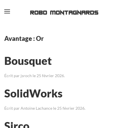
Passer au contenu principal
Avantage :
Or
Bousquet
Écrit par
jsroch
le
25 février 2026
.
SolidWorks
Écrit par
Antoine Lachance
le
25 février 2026
.
Sirco