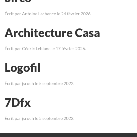
Écrit par
Antoine Lachance
le
24 février 2026
.
Architecture Casa
Écrit par
Cédric Leblanc
le
17 février 2026
.
Logofil
Écrit par
jsroch
le
5 septembre 2022
.
7Dfx
Écrit par
jsroch
le
5 septembre 2022
.